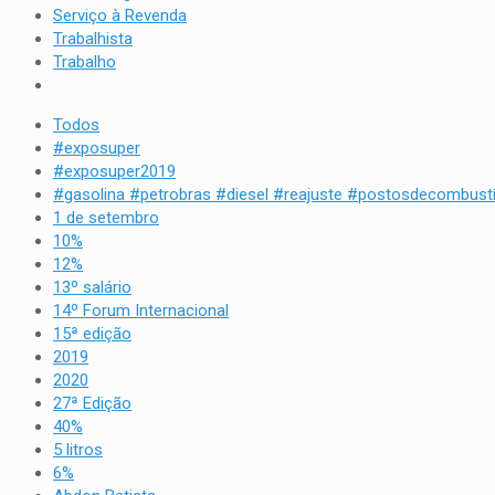
Serviço à Revenda
Trabalhista
Trabalho
Todos
#exposuper
#exposuper2019
#gasolina #petrobras #diesel #reajuste #postosdecombustí
1 de setembro
10%
12%
13º salário
14º Forum Internacional
15ª edição
2019
2020
27ª Edição
40%
5 litros
6%