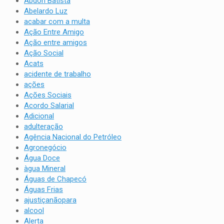
Abdon Batista
Abelardo Luz
acabar com a multa
Ação Entre Amigo
Ação entre amigos
Ação Social
Acats
acidente de trabalho
ações
Ações Sociais
Acordo Salarial
Adicional
adulteração
Agência Nacional do Petróleo
Agronegócio
Água Doce
àgua Mineral
Águas de Chapecó
Águas Frias
ajustiçanãopara
alcool
Alerta