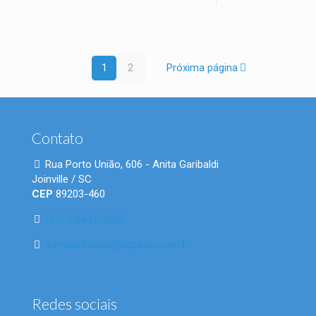
1
2
Próxima página
Contato
Rua Porto União, 606 - Anita Garibaldi
Joinville / SC
CEP
89203-460
(47) 9 8847-9520
administrativo@scpetro.com.br
Redes sociais