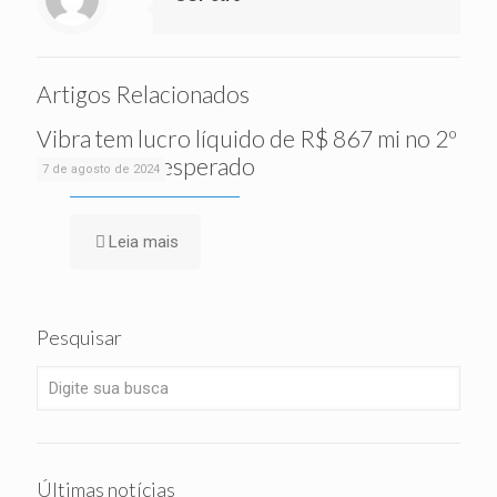
Artigos Relacionados
Vibra tem lucro líquido de R$ 867 mi no 2º
tri, acima do esperado
7 de agosto de 2024
Leia mais
Pesquisar
Últimas notícias