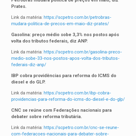
Petrobras mudará política de preços em maio, diz
Prates.
Link da matéria:
https://scpetro.com.br/petrobras-
mudara-politica-de-precos-em-maio-diz-prates/
Gasolina: preço médio sobe 3,3% nos postos após
volta dos tributos federais, diz ANP.
Link da matéria:
https://scpetro.com.br/gasolina-preco-
medio-sobe-33-nos-postos-apos-volta-dos-tributos-
federais-diz-anp/
IBP cobra providências para reforma do ICMS do
diesel e do GLP.
Link da matéria:
https://scpetro.com.br/ibp-cobra-
providencias-para-reforma-do-icms-do-diesel-e-do-glp/
CNC se reúne com Federações nacionais para
debater sobre reforma tributária.
Link da matéria:
https://scpetro.com.br/cnc-se-reune-
com-federacoes-nacionais-para-debater-sobre-