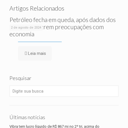
Artigos Relacionados
Petróleo fecha em queda, após dados dos
EUA alimentarem preocupações com
2 de agosto de 2024
economia
Leia mais
Pesquisar
Últimas notícias
Vibra tem lucro líquido de R$ 867 mi no 2º tri, acima do