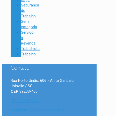
Segurança
do
Trabalho
Sem
categoria
Serviço
à
Revenda
Trabalhista
Trabalho
Contato
Rua Porto União, 606 - Anita Garibaldi
Joinville / SC
CEP
89203-460
(47) 9 8847-9520
administrativo@scpetro.com.br