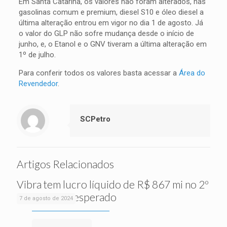
Em Santa Catarina, os valores não foram alterados, nas
gasolinas comum e premium, diesel S10 e óleo diesel a
última alteração entrou em vigor no dia 1 de agosto. Já
o valor do GLP não sofre mudança desde o início de
junho, e, o Etanol e o GNV tiveram a última alteração em
1º de julho.
Para conferir todos os valores basta acessar a
Área do
Revendedor
.
SCPetro
Artigos Relacionados
Vibra tem lucro líquido de R$ 867 mi no 2º
tri, acima do esperado
7 de agosto de 2024