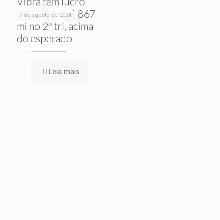
Vibra tem lucro
líquido de R$ 867
7 de agosto de 2024
mi no 2º tri, acima
do esperado
Leia mais