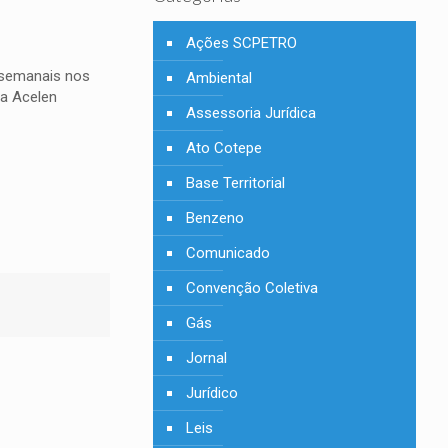
Ações SCPETRO
s semanais nos
Ambiental
 a Acelen
Assessoria Jurídica
Ato Cotepe
Base Territorial
Benzeno
Comunicado
Convenção Coletiva
Gás
Jornal
Jurídico
Leis