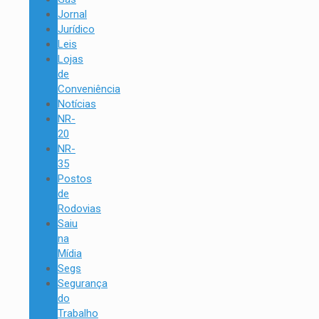
Jornal
Jurídico
Leis
Lojas
de
Conveniência
Notícias
NR-
20
NR-
35
Postos
de
Rodovias
Saiu
na
Mídia
Segs
Segurança
do
Trabalho