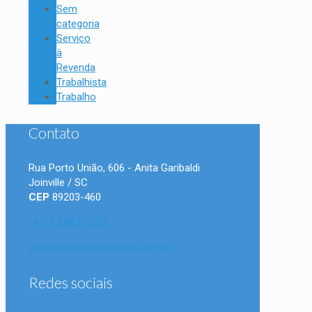
Sem
categoria
Serviço
à
Revenda
Trabalhista
Trabalho
Contato
Rua Porto União, 606 - Anita Garibaldi
Joinville / SC
CEP
89203-460
(47) 9 8847-9520
administrativo@scpetro.com.br
Redes sociais