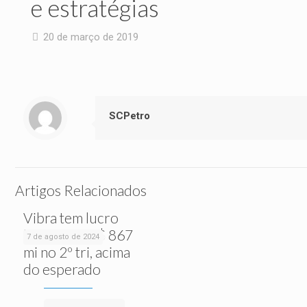
e estratégias
20 de março de 2019
SCPetro
Artigos Relacionados
Vibra tem lucro
líquido de R$ 867
7 de agosto de 2024
mi no 2º tri, acima
do esperado