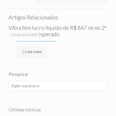
Artigos Relacionados
Vibra tem lucro líquido de R$ 867 mi no 2º
tri, acima do esperado
7 de agosto de 2024
Leia mais
Pesquisar
Últimas notícias