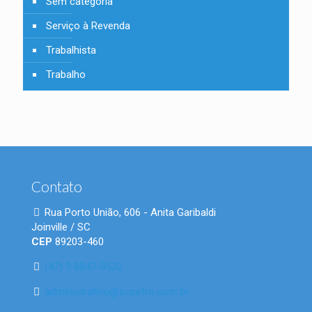
Sem categoria
Serviço à Revenda
Trabalhista
Trabalho
Contato
Rua Porto União, 606 - Anita Garibaldi
Joinville / SC
CEP
89203-460
(47) 9 8847-9520
administrativo@scpetro.com.br