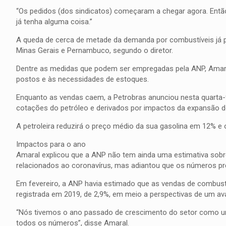
“Os pedidos (dos sindicatos) começaram a chegar agora. Ent
já tenha alguma coisa.”
A queda de cerca de metade da demanda por combustíveis já po
Minas Gerais e Pernambuco, segundo o diretor.
Dentre as medidas que podem ser empregadas pela ANP, Amaral
postos e às necessidades de estoques.
Enquanto as vendas caem, a Petrobras anunciou nesta quarta-
cotações do petróleo e derivados por impactos da expansão d
A petroleira reduzirá o preço médio da sua gasolina em 12% e o 
Impactos para o ano
Amaral explicou que a ANP não tem ainda uma estimativa sob
relacionados ao coronavírus, mas adiantou que os números pre
Em fevereiro, a ANP havia estimado que as vendas de combustí
registrada em 2019, de 2,9%, em meio a perspectivas de um a
“Nós tivemos o ano passado de crescimento do setor como um t
todos os números”, disse Amaral.