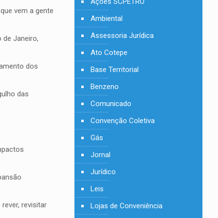
Ações SCPETRO
 que vem a gente
Ambiental
Assessoria Jurídica
 de Janeiro,
Ato Cotepe
onamento dos
Base Territorial
Benzeno
gulho das
Comunicado
Convenção Coletiva
Gás
mpactos
Jornal
Jurídico
xpansão
Leis
ver, revisitar
Lojas de Conveniência