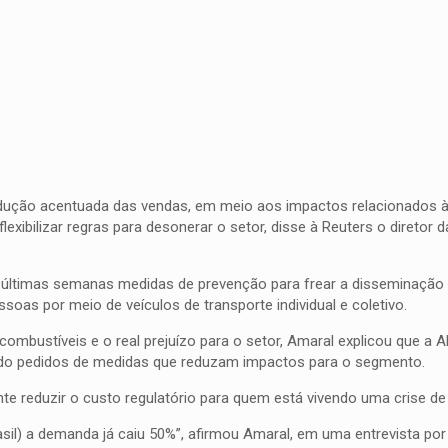
edução acentuada das vendas, em meio aos impactos relacionados 
exibilizar regras para desonerar o setor, disse à Reuters o diretor d
s últimas semanas medidas de prevenção para frear a disseminação 
oas por meio de veículos de transporte individual e coletivo.
ombustíveis e o real prejuízo para o setor, Amaral explicou que a 
bido pedidos de medidas que reduzam impactos para o segmento.
te reduzir o custo regulatório para quem está vivendo uma crise d
l) a demanda já caiu 50%”, afirmou Amaral, em uma entrevista por 