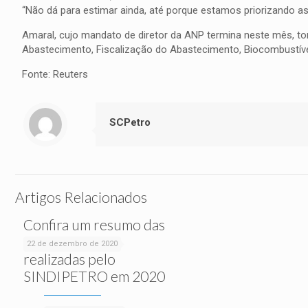
“Não dá para estimar ainda, até porque estamos priorizando a
Amaral, cujo mandato de diretor da ANP termina neste mês, t
Abastecimento, Fiscalização do Abastecimento, Biocombustívei
Fonte: Reuters
SCPetro
Artigos Relacionados
Confira um resumo das
ações sociais
22 de dezembro de 2020
realizadas pelo
SINDIPETRO em 2020