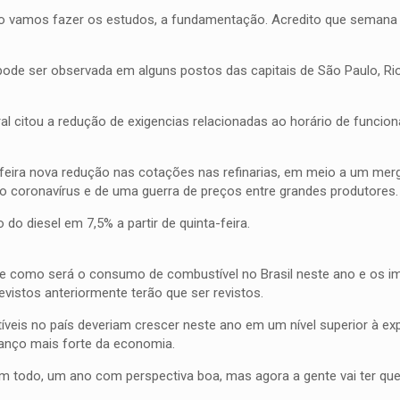
ão vamos fazer os estudos, a fundamentação. Acredito que semana
de ser observada em alguns postos das capitais de São Paulo, Rio
 citou a redução de exigencias relacionadas ao horário de funci
feira nova redução nas cotações nas refinarias, em meio a um mer
o coronavírus e de uma guerra de preços entre grandes produtores.
do diesel em 7,5% a partir de quinta-feira.
re como será o consumo de combustível no Brasil neste ano e os i
vistos anteriormente terão que ser revistos.
veis no país deveriam crescer neste ano em um nível superior à e
vanço mais forte da economia.
odo, um ano com perspectiva boa, mas agora a gente vai ter que re