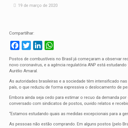
19 de março de 2020
Compartilhar:
Facebook
Twitter
LinkedIn
WhatsApp
Postos de combustíveis no Brasil já começaram a observar r
novo coronavírus, e a agência regulatória ANP está estudando fl
Aurélio Amaral.
As autoridades brasileiras e a sociedade têm intensificado na
país, o que reduziu de forma expressiva o deslocamento de pess
Embora ainda seja cedo para estimar o recuo da demanda por c
conversado com sindicatos de postos, ouvido relatos e rece
“Estamos estudando quais as medidas excepcionais para a gen
As pessoas não estão comprando. Em alguns postos (pelo Brasi