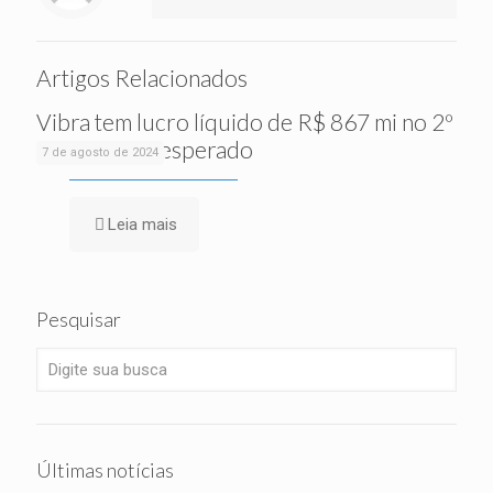
Artigos Relacionados
Vibra tem lucro líquido de R$ 867 mi no 2º
tri, acima do esperado
7 de agosto de 2024
Leia mais
Pesquisar
Últimas notícias