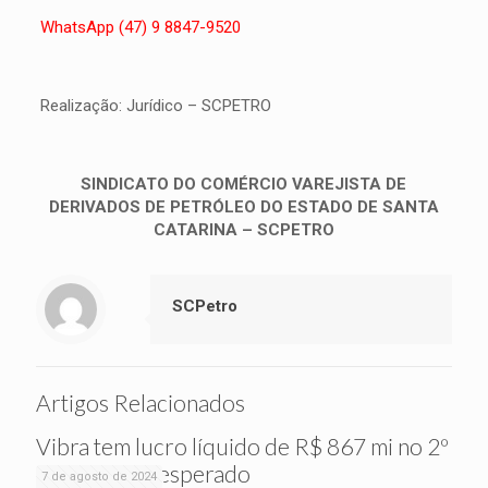
WhatsApp (47) 9 8847-9520
Realização: Jurídico – SCPETRO
SINDICATO DO COMÉRCIO VAREJISTA DE
DERIVADOS DE PETRÓLEO DO ESTADO DE SANTA
CATARINA – SCPETRO
SCPetro
Artigos Relacionados
Vibra tem lucro líquido de R$ 867 mi no 2º
tri, acima do esperado
7 de agosto de 2024