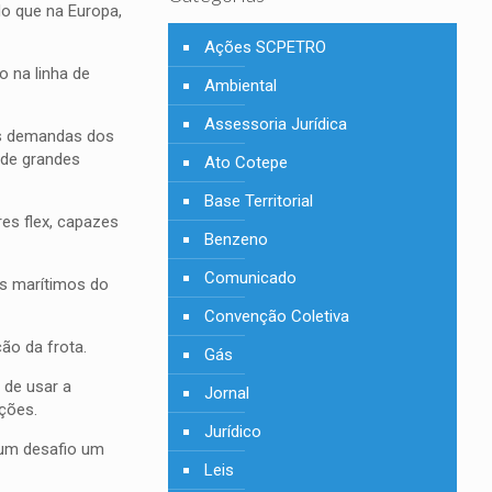
o que na Europa,
Ações SCPETRO
 na linha de
Ambiental
Assessoria Jurídica
as demandas dos
 de grandes
Ato Cotepe
Base Territorial
es flex, capazes
Benzeno
Comunicado
is marítimos do
Convenção Coletiva
ão da frota.
Gás
 de usar a
Jornal
ções.
Jurídico
 um desafio um
Leis