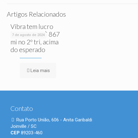
Artigos Relacionados
Vibra tem lucro
líquido de R$ 867
7 de agosto de 2024
mi no 2º tri, acima
do esperado
Leia mais
Contato
Rua Porto União, 606 - Anita Garibaldi
Joinville / SC
CEP
89203-460