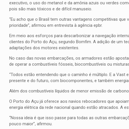
executivo, o uso do metanol e da amônia azuis ou verdes co
pois são mais tóxicos e de difícil manuseio.
“Eu acho que o Brasil tem outras vantagens competitivas que 
prioridade”, afirmou em entrevista à agência epbr.
Em meio aos esforços para descarbonizar a navegação intern
clientes do Porto do Açu, segundo Bomfim. A adição de um te
adaptações dos motores existentes.
No caso das novas embarcações, os armadores estão apostando
de operar a combustíveis fósseis, biocombustíveis ou misturas
“Todos estão entendendo que o caminho é múltiplo. E a Vast e
presente e do futuro, com biocomponentes, e também energia el
Além dos combustíveis líquidos de menor emissão de carbono, o
O Porto do Açu já oferece aos navios rebocadores que apoiam 
energia elétrica da rede nacional quando estão atracados. A 
“Nossa ideia é que isso passe para todas as outras embarcaç
pouco maior”, afirmou.