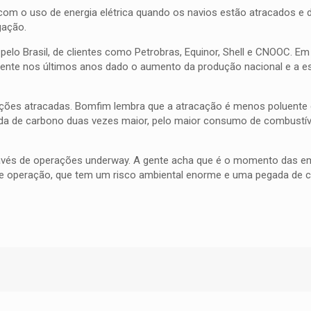
m o uso de energia elétrica quando os navios estão atracados e 
gação.
elo Brasil, de clientes como Petrobras, Equinor, Shell e CNOOC. E
scente nos últimos anos dado o aumento da produção nacional e a 
ões atracadas. Bomfim lembra que a atracação é menos poluente 
a de carbono duas vezes maior, pelo maior consumo de combustíve
través de operações underway. A gente acha que é o momento das 
de operação, que tem um risco ambiental enorme e uma pegada de 