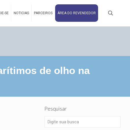
IE-SE
NOTICIAS
PARCEIROS
ÁREA DO REVENDEDOR
rítimos de olho na
s
Pesquisar