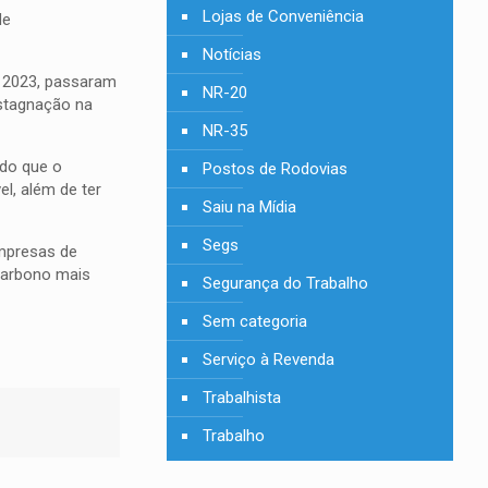
Lojas de Conveniência
de
Notícias
m 2023, passaram
NR-20
estagnação na
NR-35
do que o
Postos de Rodovias
l, além de ter
Saiu na Mídia
Segs
empresas de
carbono mais
Segurança do Trabalho
Sem categoria
Serviço à Revenda
Trabalhista
Trabalho