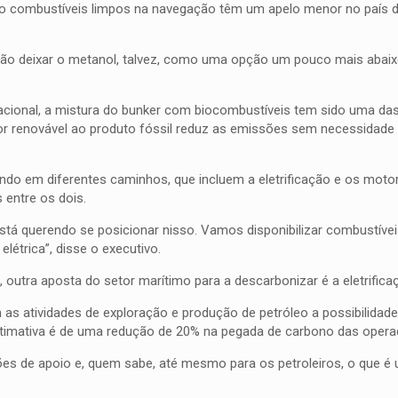
mo combustíveis limpos na navegação têm um apelo menor no país d
vão deixar o metanol, talvez, como uma opção um pouco mais abaixo
acional, a mistura do bunker com biocombustíveis tem sido uma d
or renovável ao produto fóssil reduz as emissões sem necessidade
 em diferentes caminhos, que incluem a eletrificação e os motor
 entre os dois.
stá querendo se posicionar nisso. Vamos disponibilizar combustíve
étrica”, disse o executivo.
utra aposta do setor marítimo para a descarbonizar é a eletrificaç
as atividades de exploração e produção de petróleo a possibilidade
estimativa é de uma redução de 20% na pegada de carbono das opera
ões de apoio e, quem sabe, até mesmo para os petroleiros, o que é