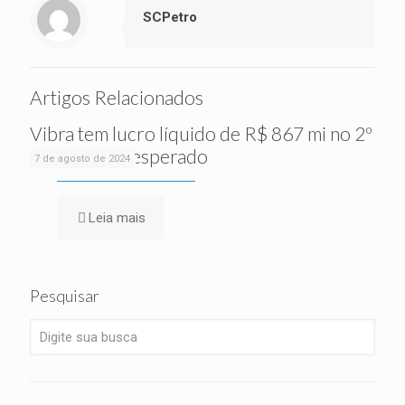
SCPetro
Artigos Relacionados
Vibra tem lucro líquido de R$ 867 mi no 2º
tri, acima do esperado
7 de agosto de 2024
Leia mais
Pesquisar