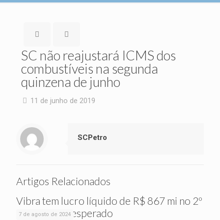
SC não reajustará ICMS dos
combustíveis na segunda
quinzena de junho
11 de junho de 2019
SCPetro
Artigos Relacionados
Vibra tem lucro líquido de R$ 867 mi no 2º
tri, acima do esperado
7 de agosto de 2024