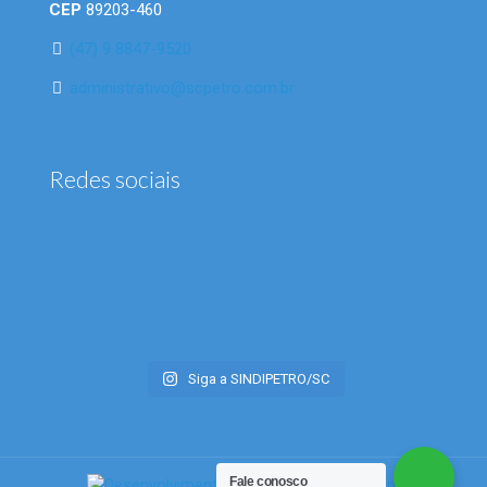
CEP
89203-460
(47) 9 8847-9520
administrativo@scpetro.com.br
Redes sociais
Siga a SINDIPETRO/SC
Fale conosco