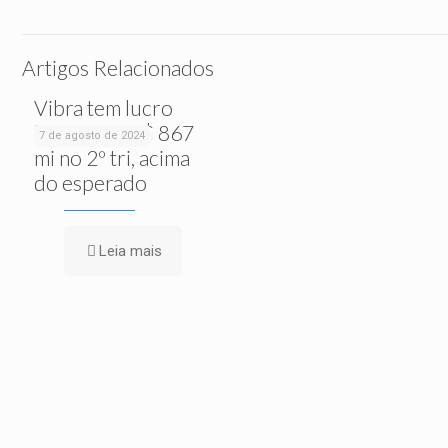
Artigos Relacionados
Vibra tem lucro
líquido de R$ 867
7 de agosto de 2024
mi no 2º tri, acima
do esperado
Leia mais