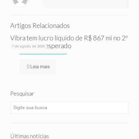
Artigos Relacionados
Vibra tem lucro líquido de R$ 867 mi no 2º
tri, acima do esperado
7 de agosto de 2024
Leia mais
Pesquisar
Últimas notícias