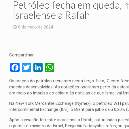
Petróleo fecha em queda, 
israelense a Rafah
8 de maio de 2024
Compartilhar:
Facebook
Twitter
LinkedIn
WhatsApp
Os preços do petróleo recuaram nesta terça-feira, 7, com foc
moedas desenvolvidas. As cotações oscilaram perto da estabil
em meio ao impulso do dólar e às notícias de que Israel vai li
Na New York Mercantile Exchange (Nymex), o petróleo WTI para 
Intercontinental Exchange (ICE), o Brent para julho caiu 0,20% (U
Após a invasão terrestre israelense a Rafah, autoridades pale
o primeiro-ministro de Israel, Benjamin Netanyahu, reforçou q