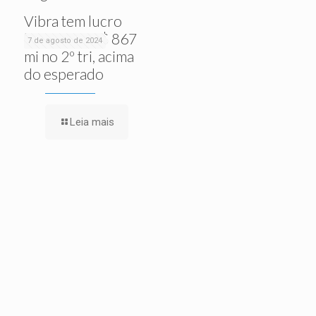
Vibra tem lucro
líquido de R$ 867
7 de agosto de 2024
mi no 2º tri, acima
do esperado
Leia mais