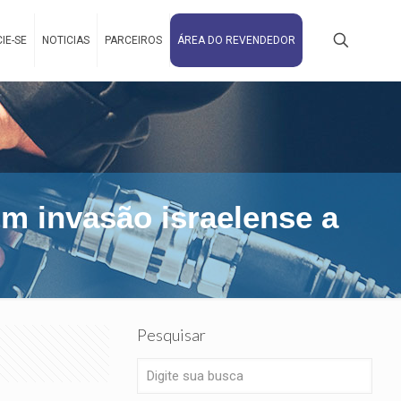
IE-SE
NOTICIAS
PARCEIROS
ÁREA DO REVENDEDOR
m invasão israelense a
Pesquisar