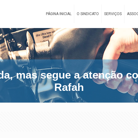
PÁGINA INICIAL
O SINDICATO
SERVIÇOS
ASSOC
da, mas segue a atenção co
Rafah