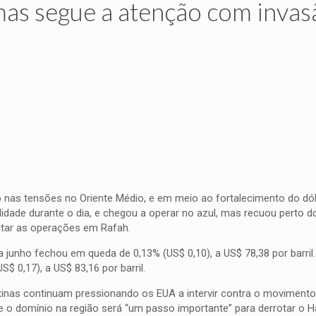
mas segue a atenção com invas
o nas tensões no Oriente Médio, e em meio ao fortalecimento do dól
idade durante o dia, e chegou a operar no azul, mas recuou perto 
mitar as operações em Rafah.
junho fechou em queda de 0,13% (US$ 0,10), a US$ 78,38 por barril
S$ 0,17), a US$ 83,16 por barril.
stinas continuam pressionando os EUA a intervir contra o movimento
ue o domínio na região será “um passo importante” para derrotar o 