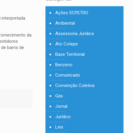
Ações SCPETRO
 interpretada
Ambiental
Assessoria Jurídica
 fornecimento da
estidores
Ato Cotepe
de barris de
Base Territorial
Benzeno
Comunicado
Convenção Coletiva
Gás
Jornal
Jurídico
Leis