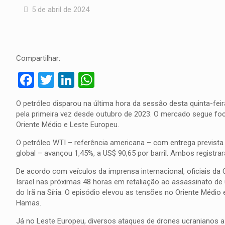
5 de abril de 2024
Compartilhar:
Facebook
Twitter
LinkedIn
WhatsApp
O petróleo disparou na última hora da sessão desta quinta-fei
pela primeira vez desde outubro de 2023. O mercado segue fo
Oriente Médio e Leste Europeu.
O petróleo WTI – referência americana – com entrega prevista p
global – avançou 1,45%, a US$ 90,65 por barril. Ambos regis
De acordo com veículos da imprensa internacional, oficiais da 
Israel nas próximas 48 horas em retaliação ao assassinato d
do Irã na Síria. O episódio elevou as tensões no Oriente Médio
Hamas.
Já no Leste Europeu, diversos ataques de drones ucranianos a