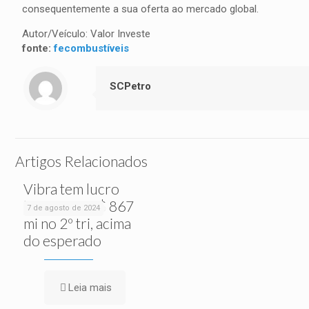
consequentemente a sua oferta ao mercado global.
Autor/Veículo: Valor Investe
fonte:
fecombustíveis
SCPetro
Artigos Relacionados
Vibra tem lucro
líquido de R$ 867
7 de agosto de 2024
mi no 2º tri, acima
do esperado
Leia mais