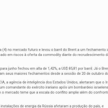
ra (4) no mercado futuro e levou o barril do Brent a um fechamento
cado em riscos à oferta da commodity diante do recrudescimento 
ara junho fechou em alta de 1,42%, a US$ 85,81 por barril. Já o Bren
traram seus maiores fechamentos desde a sessão de 20 de outubro d
CIA, a agência de inteligência dos Estados Unidos, alertaram que o I
e um comandante do exército iraniano após um bombardeio israelen
 e o mercado teme que a escala do conflito amplie além do confronto
 instalações de energia da Rússia afetaram a produção do país, e