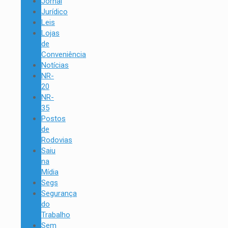
Jornal
Jurídico
Leis
Lojas
de
Conveniência
Notícias
NR-
20
NR-
35
Postos
de
Rodovias
Saiu
na
Mídia
Segs
Segurança
do
Trabalho
Sem