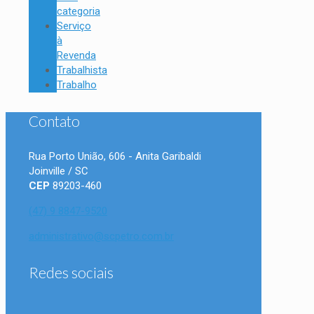
categoria
Serviço
à
Revenda
Trabalhista
Trabalho
Contato
Rua Porto União, 606 - Anita Garibaldi
Joinville / SC
CEP
89203-460
(47) 9 8847-9520
administrativo@scpetro.com.br
Redes sociais