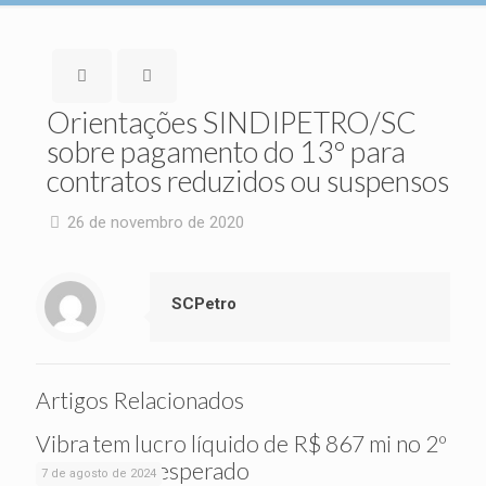
Orientações SINDIPETRO/SC
sobre pagamento do 13º para
contratos reduzidos ou suspensos
26 de novembro de 2020
SCPetro
Artigos Relacionados
Vibra tem lucro líquido de R$ 867 mi no 2º
tri, acima do esperado
7 de agosto de 2024