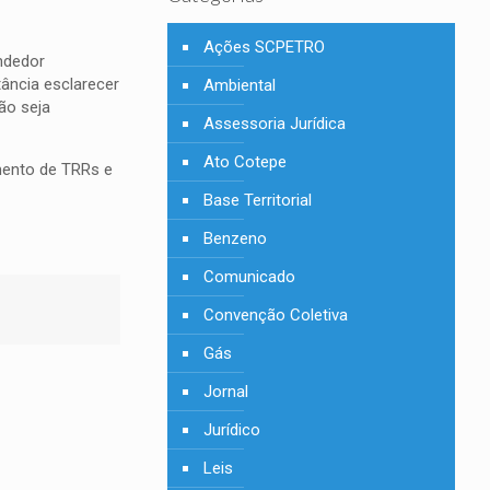
Ações SCPETRO
ndedor
ância esclarecer
Ambiental
ão seja
Assessoria Jurídica
Ato Cotepe
gmento de TRRs e
Base Territorial
Benzeno
Comunicado
Convenção Coletiva
Gás
Jornal
Jurídico
Leis