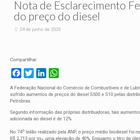
Nota de Esclarecimento Fe
do preço do diesel
24 de junho de 2020
Compartilhar:
Facebook
Twitter
LinkedIn
WhatsApp
A Federação Nacional do Comércio de Combustíveis e de Lubri
sofrido aumentos de preços do diesel S500 e S10 pelas distrib
Petrobras.
Segundo informação das próprias distribuidoras, tais aumentos
adicionada ao diesel é de 12%.
o
No 74
leilão realizado pela ANP, o preço médio biodiesel foi 
R$ 2,713 por m
, uma elevação de 40%. Enquanto o litro de óleo
3