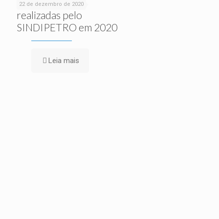
ações sociais
22 de dezembro de 2020
realizadas pelo
SINDIPETRO em 2020
Leia mais