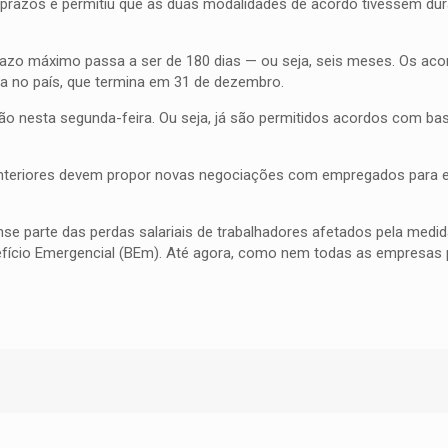
s prazos e permitiu que as duas modalidades de acordo tivessem d
razo máximo passa a ser de 180 dias — ou seja, seis meses. Os ac
da no país, que termina em 31 de dezembro.
nião nesta segunda-feira. Ou seja, já são permitidos acordos com bas
nteriores devem propor novas negociações com empregados para 
e parte das perdas salariais de trabalhadores afetados pela medid
fício Emergencial (BEm). Até agora, como nem todas as empresas 