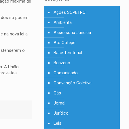
uração máxima de
Ações SCPETRO
ordos só podem
Ambiental
Assessoria Jurídica
e na nova lei a
Ato Cotepe
estenderem o
Base Territorial
Benzeno
a. A União
previstas
Comunicado
Convenção Coletiva
Gás
Jornal
Jurídico
Leis