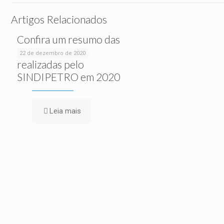
Artigos Relacionados
Confira um resumo das
ações sociais
22 de dezembro de 2020
realizadas pelo
SINDIPETRO em 2020
Leia mais