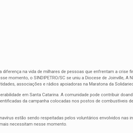
 a diferença na vida de milhares de pessoas que enfrentam a crise f
sse momento, o SINDIPETRO/SC se uniu a Diocese de Joinville, A N
 entidades, associações e rádios apoiadoras na Maratona da Solidarie
lnerabilidade em Santa Catarina. A comunidade pode contribuir doan
s identificadas da campanha colocadas nos postos de combustíveis de
vírus estão sendo respeitadas pelos voluntários envolvidos nas inic
de mais necessitam nesse momento.