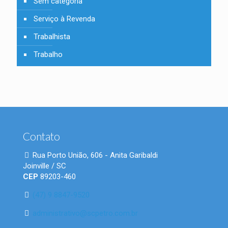
Sem categoria
Serviço à Revenda
Trabalhista
Trabalho
Contato
Rua Porto União, 606 - Anita Garibaldi
Joinville / SC
CEP
89203-460
(47) 9 8847-9520
administrativo@scpetro.com.br