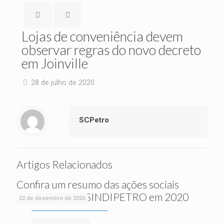
Lojas de conveniência devem
observar regras do novo decreto
em Joinville
28 de julho de 2020
SCPetro
Artigos Relacionados
Confira um resumo das ações sociais
realizadas pelo SINDIPETRO em 2020
22 de dezembro de 2020