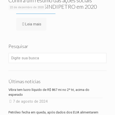
Confira um resumo das ações sociais
realizadas pelo SINDIPETRO em 2020
22 de dezembro de 2020
Leia mais
Pesquisar
Últimas notícias
Vibra tem lucro líquido de R$ 867 mi no 2º tri, acima do
esperado
7 de agosto de 2024
Petróleo fecha em queda, após dados dos EUA alimentarem