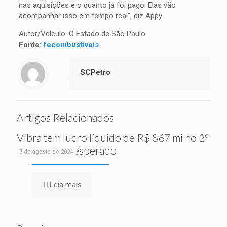
nas aquisições e o quanto já foi pago. Elas vão
acompanhar isso em tempo real”, diz Appy.
Autor/Veículo: O Estado de São Paulo
Fonte:
fecombustíveis
SCPetro
Artigos Relacionados
Vibra tem lucro líquido de R$ 867 mi no 2º
tri, acima do esperado
7 de agosto de 2024
Leia mais