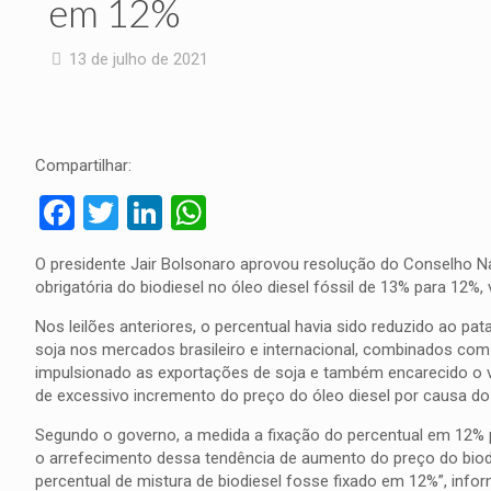
em 12%
13 de julho de 2021
Compartilhar:
Facebook
Twitter
LinkedIn
WhatsApp
O presidente Jair Bolsonaro aprovou resolução do Conselho Na
obrigatória do biodiesel no óleo diesel fóssil de 13% para 12%, v
Nos leilões anteriores, o percentual havia sido reduzido ao p
soja
nos mercados brasileiro e internacional, combinados com 
impulsionado as exportações de
soja
e também encarecido o val
de excessivo incremento do preço do óleo diesel por causa do a
Segundo o governo, a medida a fixação do percentual em 12% p
o arrefecimento dessa tendência de aumento do preço do biodies
percentual de mistura de biodiesel fosse fixado em 12%”, info