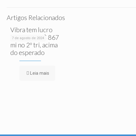
Artigos Relacionados
Vibra tem lucro
líquido de R$ 867
7 de agosto de 2024
mi no 2º tri, acima
do esperado
Leia mais