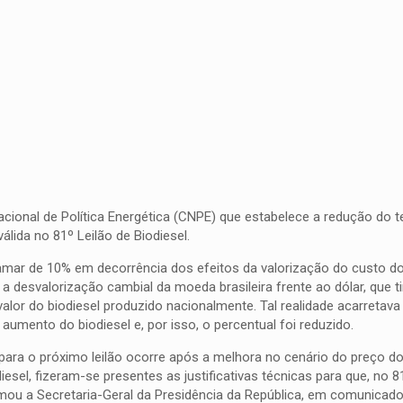
cional de Política Energética (CNPE) que estabelece a redução do t
álida no 81º Leilão de Biodiesel.
atamar de 10% em decorrência dos efeitos da valorização do custo d
a desvalorização cambial da moeda brasileira frente ao
dólar
, que t
or do biodiesel produzido nacionalmente. Tal realidade acarretava 
umento do biodiesel e, por isso, o percentual foi reduzido.
ara o próximo leilão ocorre após a melhora no cenário do preço do
el, fizeram-se presentes as justificativas técnicas para que, no 81º
rmou a Secretaria-Geral da Presidência da República, em comunicado