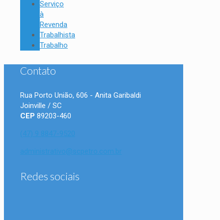
Serviço
à
Revenda
Trabalhista
Trabalho
Contato
Rua Porto União, 606 - Anita Garibaldi
Joinville / SC
CEP
89203-460
(47) 9 8847-9520
administrativo@scpetro.com.br
Redes sociais