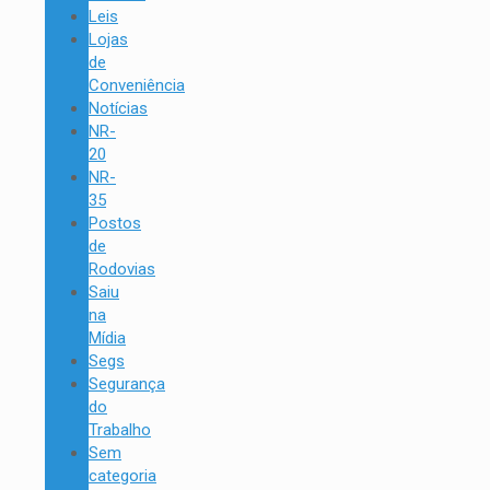
Leis
Lojas
de
Conveniência
Notícias
NR-
20
NR-
35
Postos
de
Rodovias
Saiu
na
Mídia
Segs
Segurança
do
Trabalho
Sem
categoria