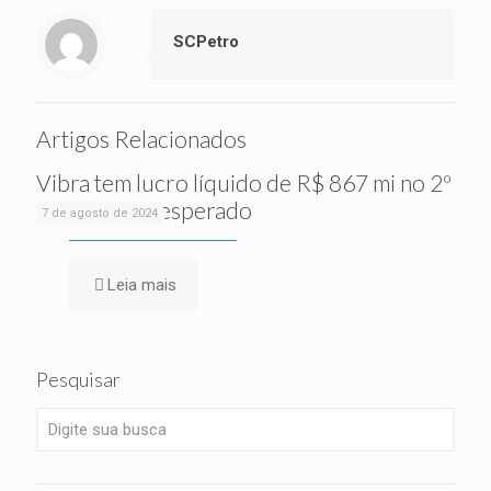
SCPetro
Artigos Relacionados
Vibra tem lucro líquido de R$ 867 mi no 2º
tri, acima do esperado
7 de agosto de 2024
Leia mais
Pesquisar