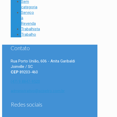
Sem
categoria
Serviço
à
Revenda
Trabalhista
Trabalho
Contato
Rua Porto União, 606 - Anita Garibaldi
Joinville / SC
CEP
89203-460
(47) 9 8847-9520
administrativo@scpetro.com.br
Redes sociais