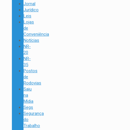
Jornal
Jurídico
Leis
Lojas
de
Conveniência
Notícias
NR-
20
NR-
35
Postos
de
Rodovias
Saiu
na
Mídia
Segs
Segurança
do
Trabalho