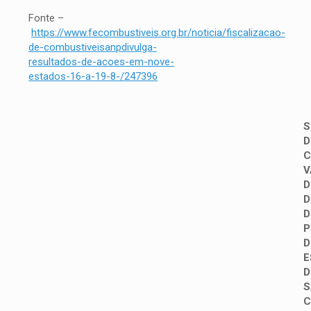
Fonte –
https://www.fecombustiveis.org.br/noticia/fiscalizacao-
de-combustiveisanpdivulga-
resultados-de-acoes-em-nove-
estados-16-a-19-8-/247396
S
D
C
V
D
D
D
P
D
E
D
S
C