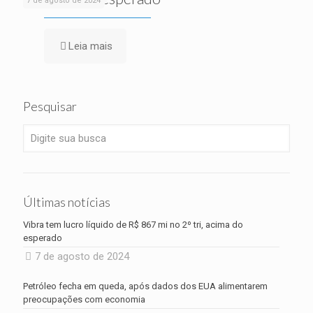
7 de agosto de 2024
Leia mais
Pesquisar
Últimas notícias
Vibra tem lucro líquido de R$ 867 mi no 2º tri, acima do
esperado
7 de agosto de 2024
Petróleo fecha em queda, após dados dos EUA alimentarem
preocupações com economia