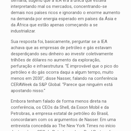
semana, sugeriu que a IEA era a única que estava
interpretando mal os mercados, concentrando-se
demais nos países ricos e ignorando o enorme aumento
na demanda por energia esperado em países da Ásia e
da África que estão apenas começando a se
industrializar.
Sua resposta foi, basicamente, perguntar se a IEA
achava que as empresas de petróleo e gás estavam
desperdiçando seu dinheiro ao investir coletivamente
trilhões de dólares no aumento da exploração,
perfuração e infraestrutura. “É improvável que o pico do
petróleo e do gás ocorra daqui a algum tempo, muito
menos em 2030″, disse Nasser, falando na conferência
CERAWeek da S&P Global. “Parece que ninguém está
apostando nisso.”
Embora tenham falado de forma menos direta na
conferência, os CEOs da Shell, da Exxon Mobil e da
Petrobras, a empresa estatal de petróleo do Brasil,
concordaram com os argumentos de Nasser. Em uma
entrevista concedida ao The New York Times no início