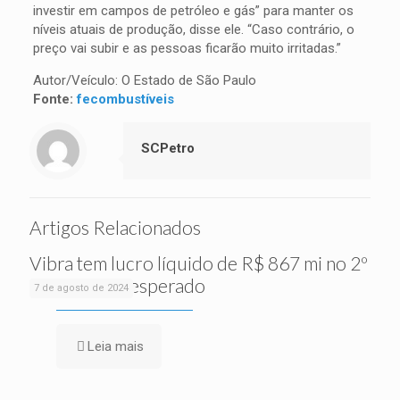
investir em campos de petróleo e gás” para manter os
níveis atuais de produção, disse ele. “Caso contrário, o
preço vai subir e as pessoas ficarão muito irritadas.”
Autor/Veículo: O Estado de São Paulo
Fonte:
fecombustíveis
SCPetro
Artigos Relacionados
Vibra tem lucro líquido de R$ 867 mi no 2º
tri, acima do esperado
7 de agosto de 2024
Leia mais