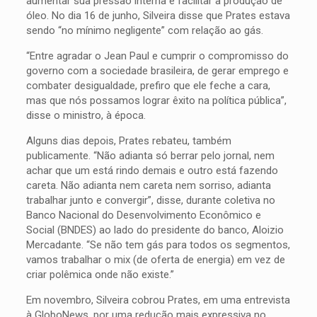
aumentar sua pressão interna e facilitar a produção de
óleo. No dia 16 de junho, Silveira disse que Prates estava
sendo “no mínimo negligente” com relação ao gás.
“Entre agradar o Jean Paul e cumprir o compromisso do
governo com a sociedade brasileira, de gerar emprego e
combater desigualdade, prefiro que ele feche a cara,
mas que nós possamos lograr êxito na política pública”,
disse o ministro, à época.
Alguns dias depois, Prates rebateu, também
publicamente. “Não adianta só berrar pelo jornal, nem
achar que um está rindo demais e outro está fazendo
careta. Não adianta nem careta nem sorriso, adianta
trabalhar junto e convergir”, disse, durante coletiva no
Banco Nacional do Desenvolvimento Econômico e
Social (BNDES) ao lado do presidente do banco, Aloizio
Mercadante. “Se não tem gás para todos os segmentos,
vamos trabalhar o mix (de oferta de energia) em vez de
criar polêmica onde não existe.”
Em novembro, Silveira cobrou Prates, em uma entrevista
à GloboNews, por uma redução mais expressiva no