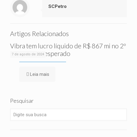
SCPetro
Artigos Relacionados
Vibra tem lucro líquido de R$ 867 mi no 2º
tri, acima do esperado
7 de agosto de 2024
Leia mais
Pesquisar