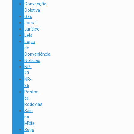
Convenção
Coletiva
Gás
Jornal
Jurídico
Leis
Lojas
de
Conveniência
Notícias
NR-
20
NR-
35
Postos
de
Rodovias
Saiu
na
Mídia
Segs