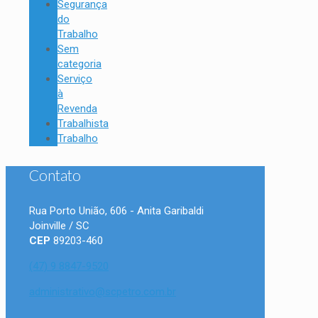
Segurança
do
Trabalho
Sem
categoria
Serviço
à
Revenda
Trabalhista
Trabalho
Contato
Rua Porto União, 606 - Anita Garibaldi
Joinville / SC
CEP
89203-460
(47) 9 8847-9520
administrativo@scpetro.com.br