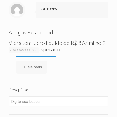
SCPetro
Artigos Relacionados
Vibra tem lucro líquido de R$ 867 mi no 2º
tri, acima do esperado
7 de agosto de 2024
Leia mais
Pesquisar