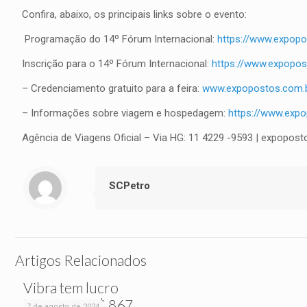
Confira, abaixo, os principais links sobre o evento:
Programação do 14º Fórum Internacional:
https://www.expop
Inscrição para o 14º Fórum Internacional:
https://www.expopos
– Credenciamento gratuito para a feira:
www.expopostos.com.
– Informações sobre viagem e hospedagem:
https://www.exp
Agência de Viagens Oficial – Via HG: 11 4229 -9593 | expopos
SCPetro
Artigos Relacionados
Vibra tem lucro
líquido de R$ 867
7 de agosto de 2024