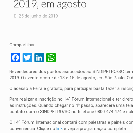
2019, em agosto
25 de junho de 2019
Compartilhar:
Facebook
Twitter
LinkedIn
WhatsApp
Revendedores dos postos associados ao SINDIPETRO/SC tem 1
2019. O evento ocorre de 13 e 15 de agosto, em São Paulo. O de
O acesso a Feira é gratuito, para participar basta fazer a inscr
Para realizar a inscrição no 14º Fórum Internacional e ter dire
as instruções. Quando chegar no 4ª passo, aparecerá uma tela 
contato com o SINDPETRO/SC no telefone 0800 474 474 e solic
O 14º Fórum Internacional contará com palestras e painéis com
conveniência. Clique no
link
e veja a programação completa.