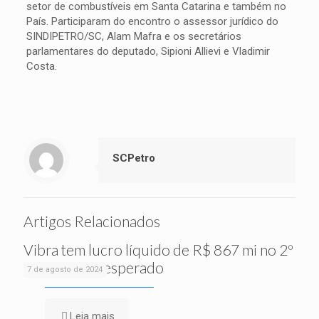
setor de combustíveis em Santa Catarina e também no
País. Participaram do encontro o assessor jurídico do
SINDIPETRO/SC, Alam Mafra e os secretários
parlamentares do deputado, Sipioni Allievi e Vladimir
Costa.
SCPetro
Artigos Relacionados
Vibra tem lucro líquido de R$ 867 mi no 2º
tri, acima do esperado
7 de agosto de 2024
Leia mais