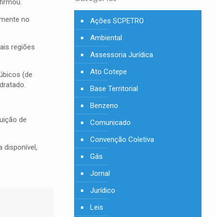
firmou.
lmente no
Ações SCPETRO
Ambiental
ais regiões
Assessoria Jurídica
Ato Cotepe
úbicos (de
idratado.
Base Territorial
Benzeno
uição de
Comunicado
Convenção Coletiva
 disponível,
Gás
Jornal
Jurídico
Leis