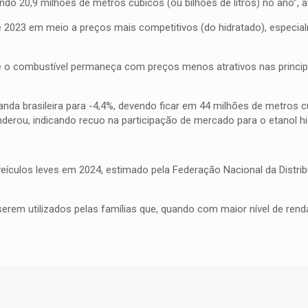
do 20,9 milhões de metros cúbicos (ou bilhões de litros) no ano”, a
 2023 em meio a preços mais competitivos (do hidratado), especia
ue o combustível permaneça com preços menos atrativos nas princip
da brasileira para -4,4%, devendo ficar em 44 milhões de metros c
onderou, indicando recuo na participação de mercado para o etanol h
ículos leves em 2024, estimado pela Federação Nacional da Distrib
rem utilizados pelas famílias que, quando com maior nível de renda