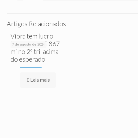
Artigos Relacionados
Vibra tem lucro
líquido de R$ 867
7 de agosto de 2024
mi no 2º tri, acima
do esperado
Leia mais