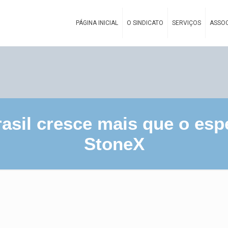
PÁGINA INICIAL
O SINDICATO
SERVIÇOS
ASSOC
sil cresce mais que o espe
StoneX