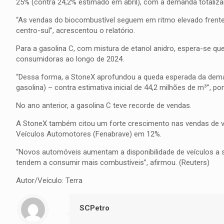
25% (contra 24,2% estimado em abril), com a demanda totalizan
“As vendas do biocombustível seguem em ritmo elevado frente
centro-sul”, acrescentou o relatório.
Para a gasolina C, com mistura de etanol anidro, espera-se q
consumidoras ao longo de 2024.
“Dessa forma, a StoneX aprofundou a queda esperada da deman
gasolina) – contra estimativa inicial de 44,2 milhões de m³”, p
No ano anterior, a gasolina C teve recorde de vendas.
A StoneX também citou um forte crescimento nas vendas de ve
Veículos Automotores (Fenabrave) em 12%.
“Novos automóveis aumentam a disponibilidade de veículos a se
tendem a consumir mais combustíveis”, afirmou. (Reuters)
Autor/Veículo: Terra
SCPetro