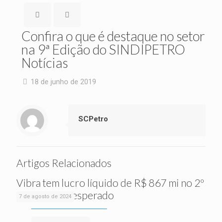
Confira o que é destaque no setor
na 9ª Edição do SINDIPETRO
Notícias
18 de junho de 2019
SCPetro
Artigos Relacionados
Vibra tem lucro líquido de R$ 867 mi no 2º
tri, acima do esperado
7 de agosto de 2024