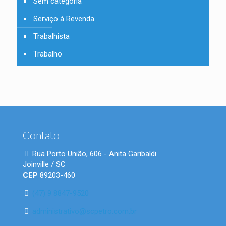
Sem categoria
Serviço à Revenda
Trabalhista
Trabalho
Contato
Rua Porto União, 606 - Anita Garibaldi
Joinville / SC
CEP
89203-460
(47) 9 8847-9520
administrativo@scpetro.com.br