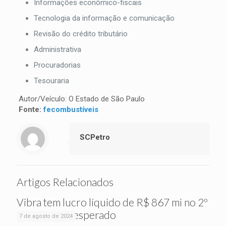
Informações econômico-fiscais
Tecnologia da informação e comunicação
Revisão do crédito tributário
Administrativa
Procuradorias
Tesouraria
Autor/Veículo: O Estado de São Paulo
Fonte:
fecombustíveis
SCPetro
Artigos Relacionados
Vibra tem lucro líquido de R$ 867 mi no 2º
tri, acima do esperado
7 de agosto de 2024