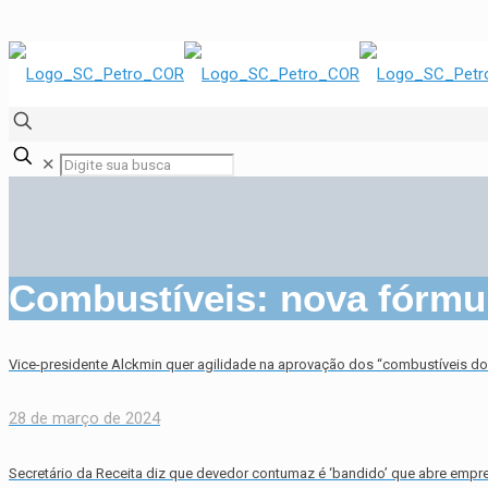
✕
Combustíveis: nova fórmul
Vice-presidente Alckmin quer agilidade na aprovação dos “combustíveis do 
28 de março de 2024
Secretário da Receita diz que devedor contumaz é ‘bandido’ que abre empre