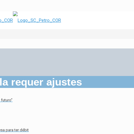
a requer ajustes
futuro”
sa para ter débit