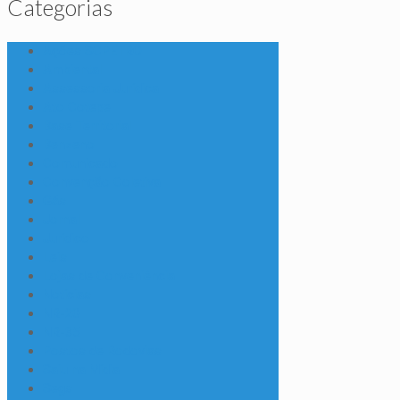
Categorias
Ações SCPETRO
Ambiental
Assessoria Jurídica
Ato Cotepe
Base Territorial
Benzeno
Comunicado
Convenção Coletiva
Gás
Jornal
Jurídico
Leis
Lojas de Conveniência
Notícias
NR-20
NR-35
Postos de Rodovias
Saiu na Mídia
Segs