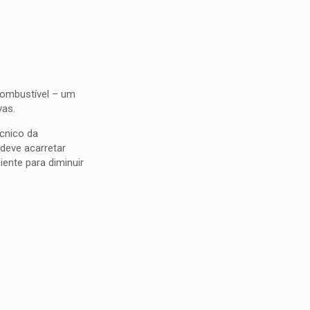
combustível – um
vas.
écnico da
deve acarretar
ente para diminuir