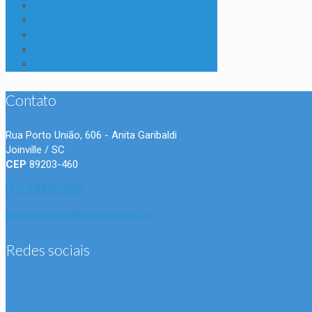
Segurança do Trabalho
Sem categoria
Serviço à Revenda
Trabalhista
Trabalho
Contato
Rua Porto União, 606 - Anita Garibaldi
Joinville / SC
CEP
89203-460
(47) 9 8847-9520
administrativo@scpetro.com.br
Redes sociais