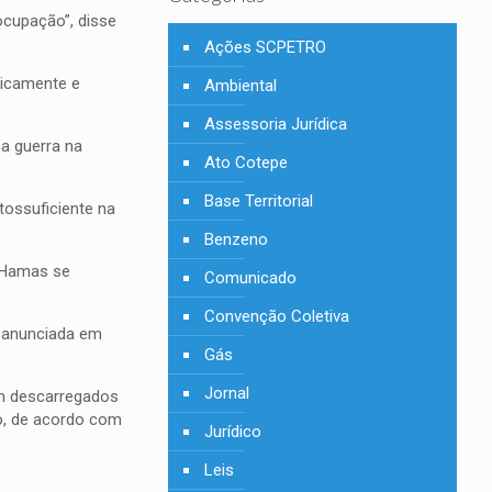
ocupação”, disse
Ações SCPETRO
micamente e
Ambiental
Assessoria Jurídica
 a guerra na
Ato Cotepe
Base Territorial
tossuficiente na
Benzeno
e Hamas se
Comunicado
Convenção Coletiva
s anunciada em
Gás
Jornal
am descarregados
io, de acordo com
Jurídico
Leis