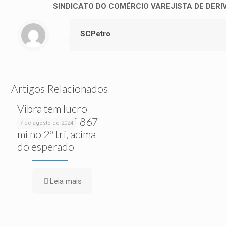
SINDICATO DO COMÉRCIO VAREJISTA DE DER
SCPetro
Artigos Relacionados
Vibra tem lucro
líquido de R$ 867
7 de agosto de 2024
mi no 2º tri, acima
do esperado
Leia mais