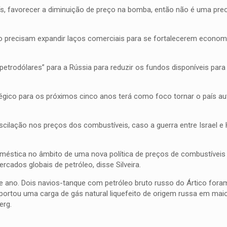
aís, favorecer a diminuição de preço na bomba, então não é uma pre
o precisam expandir laços comerciais para se fortalecerem econo
etrodólares” para a Rússia para reduzir os fundos disponíveis para
gico para os próximos cinco anos terá como foco tornar o país au
 oscilação nos preços dos combustíveis, caso a guerra entre Israel 
éstica no âmbito de uma nova política de preços de combustívei
rcados globais de petróleo, disse Silveira.
te ano. Dois navios-tanque com petróleo bruto russo do Ártico for
importou uma carga de gás natural liquefeito de origem russa em ma
erg.