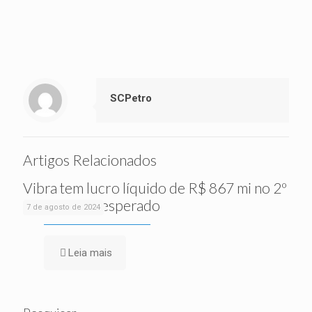
SCPetro
Artigos Relacionados
Vibra tem lucro líquido de R$ 867 mi no 2º
tri, acima do esperado
7 de agosto de 2024
Leia mais