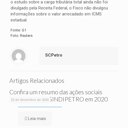
o estudo sobre a carga tributária total ainda não foi
divulgado pela Receita Federal, o Fisco não divulgou
informações sobre o valor arrecadado em ICMS
estadual.
Fonte: G1
Foto: Reuters
SCPetro
Artigos Relacionados
Confira um resumo das ações sociais
realizadas pelo SINDIPETRO em 2020
22 de dezembro de 2020
Leia mais