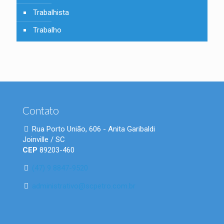
Trabalhista
Trabalho
Contato
Rua Porto União, 606 - Anita Garibaldi
Joinville / SC
CEP
89203-460
(47) 9 8847-9520
administrativo@scpetro.com.br