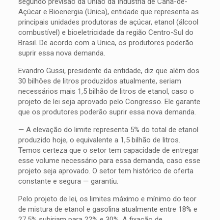
segundo previsão da União da Indústria de Cana-de-
Açúcar e Bioenergia (Unica), entidade que representa as
principais unidades produtoras de açúcar, etanol (álcool
combustível) e bioeletricidade da região Centro-Sul do
Brasil. De acordo com a Unica, os produtores poderão
suprir essa nova demanda.
Evandro Gussi, presidente da entidade, diz que além dos
30 bilhões de litros produzidos atualmente, seriam
necessários mais 1,5 bilhão de litros de etanol, caso o
projeto de lei seja aprovado pelo Congresso. Ele garante
que os produtores poderão suprir essa nova demanda.
— A elevação do limite representa 5% do total de etanol
produzido hoje, o equivalente a 1,5 bilhão de litros.
Temos certeza que o setor tem capacidade de entregar
esse volume necessário para essa demanda, caso esse
projeto seja aprovado. O setor tem histórico de oferta
constante e segura — garantiu.
Pelo projeto de lei, os limites máximo e mínimo do teor
de mistura de etanol e gasolina atualmente entre 18% e
27,5% subiriam para 22% e 30%. A fixação de