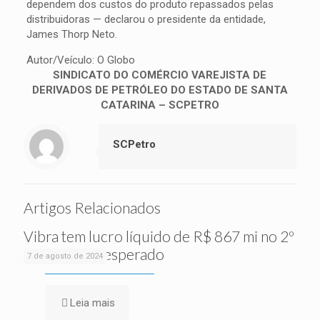
dependem dos custos do produto repassados pelas
distribuidoras — declarou o presidente da entidade,
James Thorp Neto.
Autor/Veículo: O Globo
SINDICATO DO COMÉRCIO VAREJISTA DE
DERIVADOS DE PETRÓLEO DO ESTADO DE SANTA
CATARINA – SCPETRO
SCPetro
Artigos Relacionados
Vibra tem lucro líquido de R$ 867 mi no 2º
tri, acima do esperado
7 de agosto de 2024
Leia mais