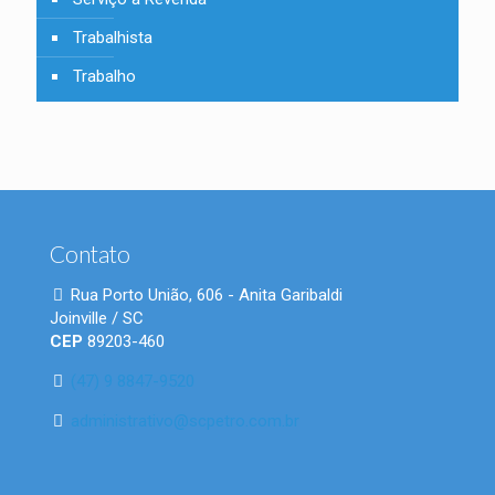
Trabalhista
Trabalho
Contato
Rua Porto União, 606 - Anita Garibaldi
Joinville / SC
CEP
89203-460
(47) 9 8847-9520
administrativo@scpetro.com.br